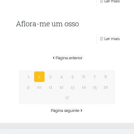
Ler mais
Aflora-me um osso
Ler mais
Página anterior
1
2
3
4
5
6
7
8
9
10
11
12
13
14
15
16
17
Página seguinte