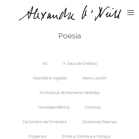
Poesia
All
A Saca de Orelhas
Abandono Vigiado
Alexis Levitin
As Horas já de Números Vestidas
Correspondência
Crónicas
De Ombro na Ombreira
Dezanove Poemas
Dispersos
Entre a Cortina e a Vidraça