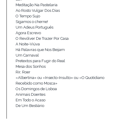
Meditação Na Pastelaria
Ao Rosto Vulgar Dos Dias
O Tempo Sujo
Sigamos o cherne!
Um Adeus Português
Agora Escrevo
O Revólver De Trazer Por Casa
A Noite-Viúva
Há Palavras que Nos Beijam
Um Carnaval
Pretextos para Fugir do Real
Mesa dos Sonhos
Rir, Roer
«Albertina» ou «Insecto-Insulto» ou «O Quotidiano
Recebido como Mosca»
Os Domingos de Lisboa
Animais Doentes
Em Todo o Acaso
De Um Bestiário