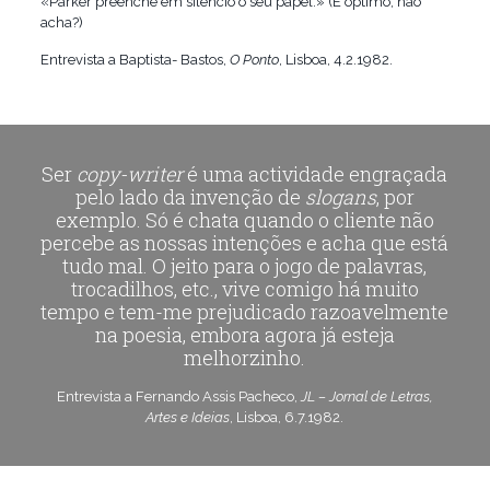
«Parker preenche em silêncio o seu papel.» (É óptimo, não
acha?)
Entrevista a Baptista- Bastos,
O Ponto
, Lisboa, 4.2.1982.
Ser
copy-writer
é uma actividade engraçada
pelo lado da invenção de
slogans
, por
exemplo. Só é chata quando o cliente não
percebe as nossas intenções e acha que está
tudo mal. O jeito para o jogo de palavras,
trocadilhos, etc., vive comigo há muito
tempo e tem-me prejudicado razoavelmente
na poesia, embora agora já esteja
melhorzinho.
Entrevista a Fernando Assis Pacheco,
JL – Jornal de Letras,
Artes e Ideias
, Lisboa, 6.7.1982.