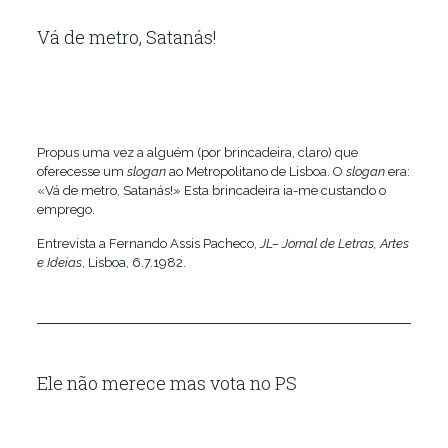
Vá de metro, Satanás!
Propus uma vez a alguém (por brincadeira, claro) que
oferecesse um
slogan
ao Metropolitano de Lisboa. O
slogan
era:
«Vá de metro, Satanás!» Esta brincadeira ia-me custando o
emprego.
Entrevista a Fernando Assis Pacheco,
JL– Jornal de Letras, Artes
e Ideias
, Lisboa, 6.7.1982.
Ele não merece mas vota no PS