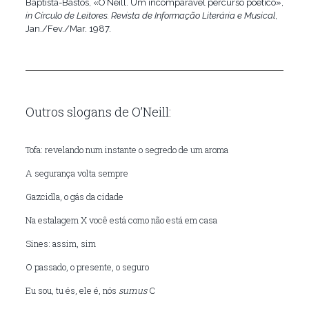
Baptista-Bastos, «O’Neill. Um incomparável percurso poético»,
in
Círculo de Leitores. Revista de Informação Literária e Musical
,
Jan./Fev./Mar. 1987.
Outros slogans de O’Neill:
Tofa: revelando num instante o segredo de um aroma
A segurança volta sempre
Gazcidla, o gás da cidade
Na estalagem X você está como não está em casa
Sines: assim, sim
O passado, o presente, o seguro
Eu sou, tu és, ele é, nós
sumus
C