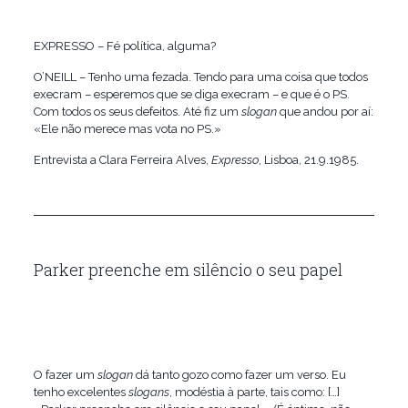
EXPRESSO – Fé política, alguma?
O’NEILL – Tenho uma fezada. Tendo para uma coisa que todos
execram – esperemos que se diga execram – e que é o PS.
Com todos os seus defeitos. Até fiz um
slogan
que andou por aí:
«Ele não merece mas vota no PS.»
Entrevista a Clara Ferreira Alves,
Expresso
, Lisboa, 21.9.1985.
Parker preenche em silêncio o seu papel
O fazer um
slogan
dá tanto gozo como fazer um verso. Eu
tenho excelentes
slogans
, modéstia à parte, tais como: […]