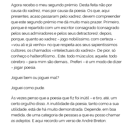
Agora recebo o meu segundo prémio. Desta feita não por
causa do xadrez, mas por causa da poesia. Os que, aqui
presentes, acaso passaram pelo xadrez, devem compreender
que este segundo prémio me dá muito mais prazer. Primeiro,
porque é repartido com um escritor consagrado (consagrado
pelos seus admiradores e pelos seus detractores); depois,
porque, quanto ao xadrez – jogo nobilíssimo, com certeza –
«vou ali e já venho» no que respeita aos seus sapientíssimos
cultores, os chamados «intelectuais do xadrez». De pior, só
conheço o halterofilismo… Este, todo músculos; aquele, todo
cérebro – para mim são demais… Preferi – é um modo de dizer
– jogar poesia.
Joguei bem ou joguei mal?
Joguei como pude.
Às vezes penso que a poesia que fiz foi inútil – e tiro, até, um
certo orgulho disso. A inutilidade da poesia, tanto como a sua
utilidade, está de há muito demonstrada. Depende, em boa
medida, de uma categoria de pessoas a que eu posso chamar
os adeptos
. E aqui recordo um verso de André Breton: