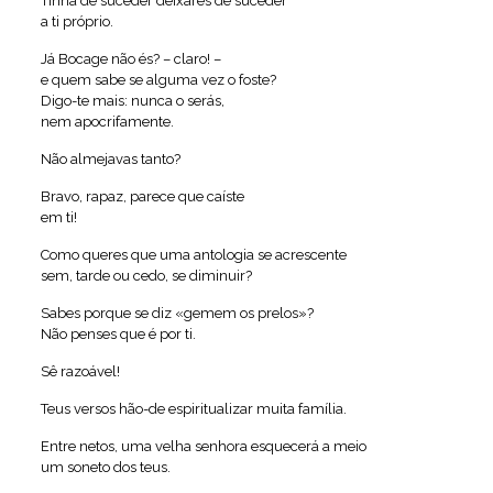
Tinha de suceder deixares de suceder
a ti próprio.
Já Bocage não és? – claro! –
e quem sabe se alguma vez o foste?
Digo-te mais: nunca o serás,
nem apocrifamente.
Não almejavas tanto?
Bravo, rapaz, parece que caíste
em ti!
Como queres que uma antologia se acrescente
sem, tarde ou cedo, se diminuir?
Sabes porque se diz «gemem os prelos»?
Não penses que é por ti.
Sê razoável!
Teus versos hão-de espiritualizar muita família.
Entre netos, uma velha senhora esquecerá a meio
um soneto dos teus.