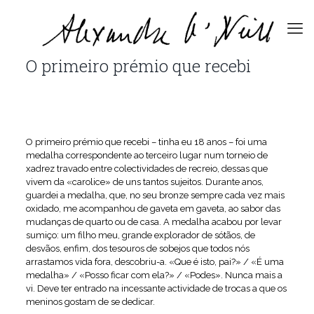
O primeiro prémio que recebi
O primeiro prémio que recebi – tinha eu 18 anos – foi uma
medalha correspondente ao terceiro lugar num torneio de
xadrez travado entre colectividades de recreio, dessas que
vivem da «carolice» de uns tantos sujeitos. Durante anos,
guardei a medalha, que, no seu bronze sempre cada vez mais
oxidado, me acompanhou de gaveta em gaveta, ao sabor das
mudanças de quarto ou de casa. A medalha acabou por levar
sumiço: um filho meu, grande explorador de sótãos, de
desvãos, enfim, dos tesouros de sobejos que todos nós
arrastamos vida fora, descobriu-a. «Que é isto, pai?» / «É uma
medalha» / «Posso ficar com ela?» / «Podes». Nunca mais a
vi. Deve ter entrado na incessante actividade de trocas a que os
meninos gostam de se dedicar.