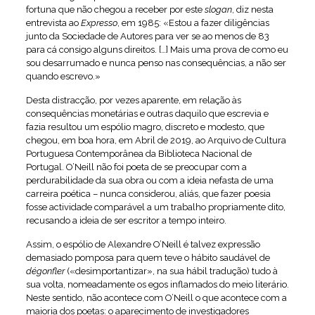
fortuna que não chegou a receber por este
slogan
, diz nesta
entrevista ao
Expresso
, em 1985: «Estou a fazer diligências
junto da Sociedade de Autores para ver se ao menos de 83
para cá consigo alguns direitos. […] Mais uma prova de como eu
sou desarrumado e nunca penso nas consequências, a não ser
quando escrevo.»
Desta distracção, por vezes aparente, em relação às
consequências monetárias e outras daquilo que escrevia e
fazia resultou um espólio magro, discreto e modesto, que
chegou, em boa hora, em Abril de 2019, ao Arquivo de Cultura
Portuguesa Contemporânea da Biblioteca Nacional de
Portugal. O’Neill não foi poeta de se preocupar com a
perdurabilidade da sua obra ou com a ideia nefasta de uma
carreira poética – nunca considerou, aliás, que fazer poesia
fosse actividade comparável a um trabalho propriamente dito,
recusando a ideia de ser escritor a tempo inteiro.
Assim, o espólio de Alexandre O’Neill é talvez expressão
demasiado pomposa para quem teve o hábito saudável de
dégonfler
(«desimportantizar», na sua hábil tradução) tudo à
sua volta, nomeadamente os egos inflamados do meio literário.
Neste sentido, não acontece com O’Neill o que acontece com a
maioria dos poetas: o aparecimento de investigadores