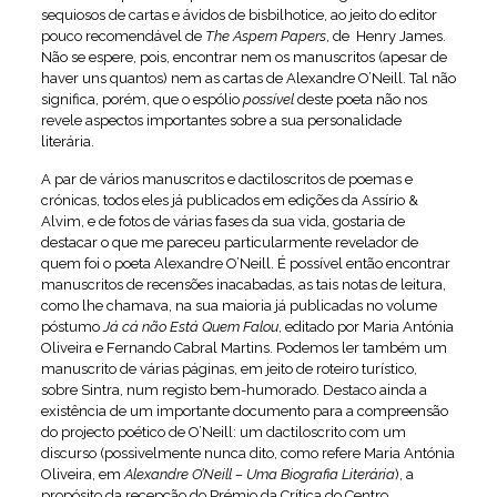
sequiosos de cartas e ávidos de bisbilhotice, ao jeito do editor
pouco recomendável de
The Aspern Papers
, de Henry James.
Não se espere, pois, encontrar nem os manuscritos (apesar de
haver uns quantos) nem as cartas de Alexandre O’Neill. Tal não
significa, porém, que o espólio
possível
deste poeta não nos
revele aspectos importantes sobre a sua personalidade
literária.
A par de vários manuscritos e dactiloscritos de poemas e
crónicas, todos eles já publicados em edições da Assírio &
Alvim, e de fotos de várias fases da sua vida, gostaria de
destacar o que me pareceu particularmente revelador de
quem foi o poeta Alexandre O’Neill. É possível então encontrar
manuscritos de recensões inacabadas, as tais notas de leitura,
como lhe chamava, na sua maioria já publicadas no volume
póstumo
Já cá não Está Quem Falou
, editado por Maria Antónia
Oliveira e Fernando Cabral Martins. Podemos ler também um
manuscrito de várias páginas, em jeito de roteiro turístico,
sobre Sintra, num registo bem-humorado. Destaco ainda a
existência de um importante documento para a compreensão
do projecto poético de O’Neill: um dactiloscrito com um
discurso (possivelmente nunca dito, como refere Maria Antónia
Oliveira, em
Alexandre O’Neill – Uma Biografia Literária
), a
propósito da recepção do Prémio da Crítica do Centro