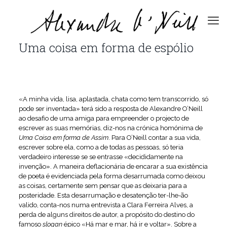
Uma coisa em forma de espólio
«A minha vida, lisa, aplastada, chata como tem transcorrido, só
pode ser inventada» terá sido a resposta de Alexandre O’Neill
ao desafio de uma amiga para empreender o projecto de
escrever as suas memórias, diz-nos na crónica homónima de
Uma Coisa em forma de Assim
. Para O’Neill contar a sua vida,
escrever sobre ela, como a de todas as pessoas, só teria
verdadeiro interesse se se entrasse «decididamente na
invenção». A maneira deflacionária de encarar a sua existência
de poeta é evidenciada pela forma desarrumada como deixou
as coisas, certamente sem pensar que as deixaria para a
posteridade. Esta desarrumação e desatenção ter-lhe-ão
valido, conta-nos numa entrevista a Clara Ferreira Alves, a
perda de alguns direitos de autor, a propósito do destino do
famoso
slogan
épico «Há mar e mar, há ir e voltar». Sobre a