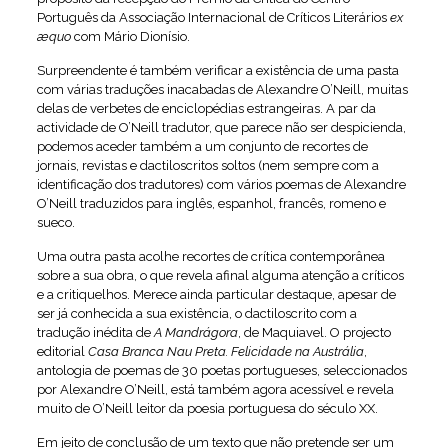
Português da Associação Internacional de Críticos Literários
ex
æ
quo
com Mário Dionísio.
Surpreendente é também verificar a existência de uma pasta
com várias traduções inacabadas de Alexandre O’Neill, muitas
delas de verbetes de enciclopédias estrangeiras. A par da
actividade de O’Neill tradutor, que parece não ser despicienda,
podemos aceder também a um conjunto de recortes de
jornais, revistas e dactiloscritos soltos (nem sempre com a
identificação dos tradutores) com vários poemas de Alexandre
O’Neill traduzidos para inglês, espanhol, francês, romeno e
sueco.
Uma outra pasta acolhe recortes de crítica contemporânea
sobre a sua obra, o que revela afinal alguma atenção a críticos
e a critiquelhos. Merece ainda particular destaque, apesar de
ser já conhecida a sua existência, o dactiloscrito com a
tradução inédita de
A Mandrágora
, de Maquiavel. O projecto
editorial
Casa Branca Nau Preta. Felicidade na Austrália
,
antologia de poemas de 30 poetas portugueses, seleccionados
por Alexandre O’Neill, está também agora acessível e revela
muito de O’Neill leitor da poesia portuguesa do século XX.
Em jeito de conclusão de um texto que não pretende ser um