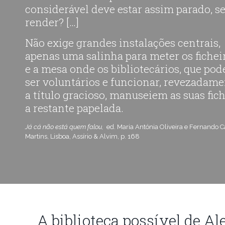
considerável deve estar assim parado, 
render? […]
Não exige grandes instalações centrais,
apenas uma salinha para meter os fichei
e a mesa onde os bibliotecários, que po
ser voluntários e funcionar, revezadame
a título gracioso, manuseiem as suas fich
a restante papelada.
Já cá não está quem falou,
ed. Maria Antónia Oliveira e Fernando C
Martins, Lisboa, Assírio & Alvim, p. 168
A biblioteca possível de Al