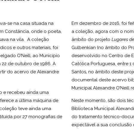
ava-se na casa situada na
Em dezembro de 2016, foi fe
em Constância, onde o poeta,
a coleção, agora com o nome
ava na vila. A coleção
âmbito do projeto
Lugares de
dicos e outros materiais, foi
Gulbenkian (no âmbito do Pr
elgado O’Neill, ao Município
desenvolvido no Centro de 
m 22 de outubro de 1986. A
Católica Portuguesa, entre 1 
artir do acervo de Alexandre
Santos, no âmbito deste proj
documental deste acervo bibl
Municipal Alexandre O’Neill 
o e recebeu ainda uma
ferece a última máquina de
Neste momento, são dois téc
A coleção teve ainda uma
Biblioteca Municipal Alexand
ituída por 27 monografias de
do tratamento técnico-docume
expectável a sua conclusão 