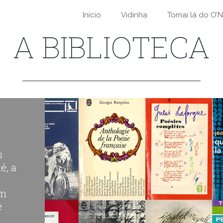
Início
Vidinha
Tomai lá do O’Ne
A BIBLIOTECA
s
é, a
um
e