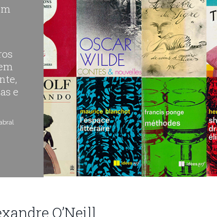
sem
ros
dem
nte,
as e
abral
exandre O’Neill