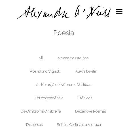
Poesia
All
A Saca de Orelhas
Abandono Vigiado
Alexis Levitin
As Horas já de Números Vestidas
Correspondência
Crónicas
De Ombro na Ombreira
Dezanove Poemas
Dispersos
Entre a Cortina e a Vidraça