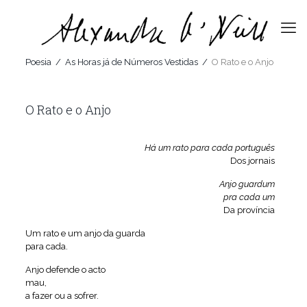
Poesia
/
As Horas já de Números Vestidas
/
O Rato e o Anjo
O Rato e o Anjo
Há um rato para cada português
Dos jornais
Anjo guardum
pra cada um
Da província
Um rato e um anjo da guarda
para cada.
Anjo defende o acto
mau,
a fazer ou a sofrer.