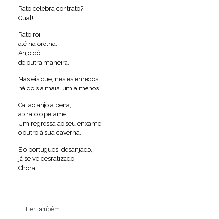
Rato celebra contrato?
Qual!
Rato rói,
até na orelha.
Anjo dói
de outra maneira.
Mas eis que, nestes enredos,
há dois a mais, um a menos.
Cai ao anjo a pena,
ao rato o pelame.
Um regressa ao seu enxame,
o outro à sua caverna.
E o português, desanjado,
já se vê desratizado.
Chora.
Ler também: