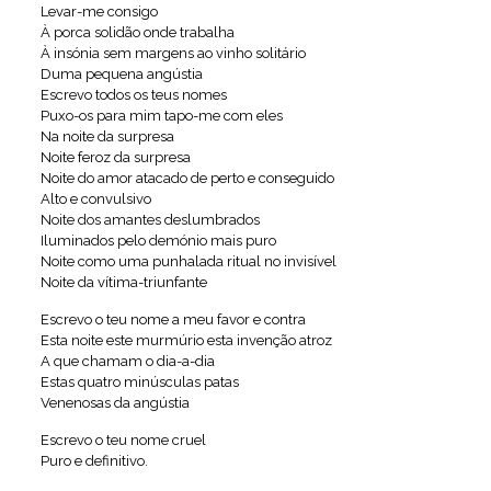
Levar-me consigo
À porca solidão onde trabalha
À insónia sem margens ao vinho solitário
Duma pequena angústia
Escrevo todos os teus nomes
Puxo-os para mim tapo-me com eles
Na noite da surpresa
Noite feroz da surpresa
Noite do amor atacado de perto e conseguido
Alto e convulsivo
Noite dos amantes deslumbrados
Iluminados pelo demónio mais puro
Noite como uma punhalada ritual no invisível
Noite da vítima-triunfante
Escrevo o teu nome a meu favor e contra
Esta noite este murmúrio esta invenção atroz
A que chamam o dia-a-dia
Estas quatro minúsculas patas
Venenosas da angústia
Escrevo o teu nome cruel
Puro e definitivo.