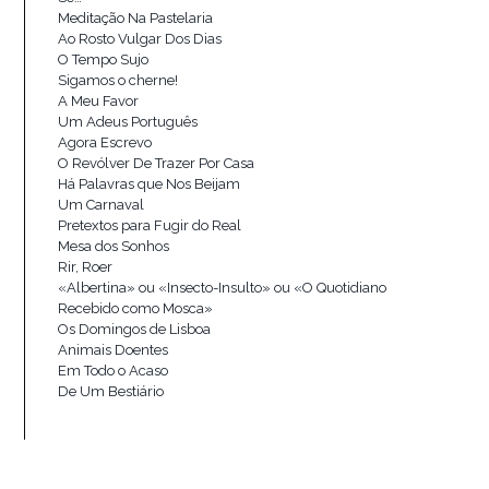
Meditação Na Pastelaria
Ao Rosto Vulgar Dos Dias
O Tempo Sujo
Sigamos o cherne!
A Meu Favor
Um Adeus Português
Agora Escrevo
O Revólver De Trazer Por Casa
Há Palavras que Nos Beijam
Um Carnaval
Pretextos para Fugir do Real
Mesa dos Sonhos
Rir, Roer
«Albertina» ou «Insecto-Insulto» ou «O Quotidiano
Recebido como Mosca»
Os Domingos de Lisboa
Animais Doentes
Em Todo o Acaso
De Um Bestiário