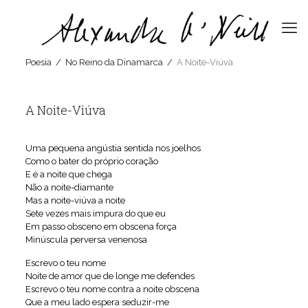
Poesia
/
No Reino da Dinamarca
/
A Noite-Viúva
A Noite-Viúva
Uma pequena angústia sentida nos joelhos
Como o bater do próprio coração
E é a noite que chega
Não a noite-diamante
Mas a noite-viúva a noite
Sete vezes mais impura do que eu
Em passo obsceno em obscena força
Minúscula perversa venenosa
Escrevo o teu nome
Noite de amor que de longe me defendes
Escrevo o teu nome contra a noite obscena
Que a meu lado espera seduzir-me