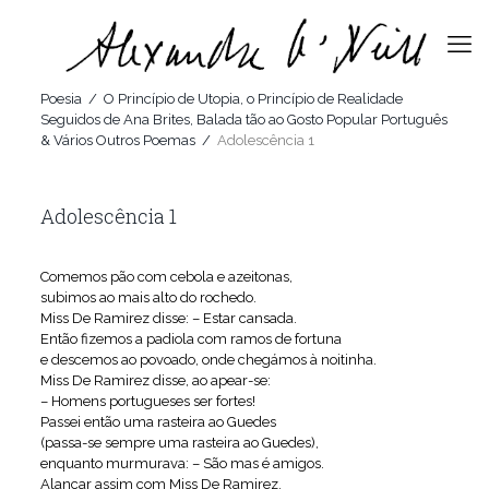
Poesia
/
O Princípio de Utopia, o Princípio de Realidade
Seguidos de Ana Brites, Balada tão ao Gosto Popular Português
& Vários Outros Poemas
/
Adolescência 1
Adolescência 1
Comemos pão com cebola e azeitonas,
subimos ao mais alto do rochedo.
Miss De Ramirez disse: – Estar cansada.
Então fizemos a padiola com ramos de fortuna
e descemos ao povoado, onde chegámos à noitinha.
Miss De Ramirez disse, ao apear-se:
– Homens portugueses ser fortes!
Passei então uma rasteira ao Guedes
(passa-se sempre uma rasteira ao Guedes),
enquanto murmurava: – São mas é amigos.
Alancar assim com Miss De Ramirez,