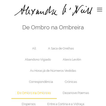
De Ombro na Ombreira
All
A Saca de Orelhas
Abandono Vigiado
Alexis Levitin
As Horas já de Números Vestidas
Correspondência
Crónicas
De Ombro na Ombreira
Dezanove Poemas
Dispersos
Entre a Cortina e a Vidraça