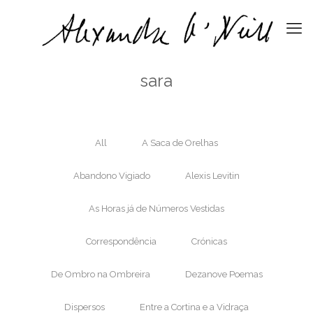
sara
All
A Saca de Orelhas
Abandono Vigiado
Alexis Levitin
As Horas já de Números Vestidas
Correspondência
Crónicas
De Ombro na Ombreira
Dezanove Poemas
Dispersos
Entre a Cortina e a Vidraça