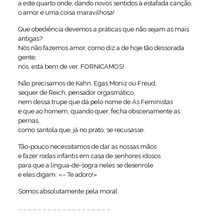
a este quarto onde, dando novos sentidos à estafada canção,
o amor é uma coisa maravilhosa!
Que obediência devemos a práticas que não sejam as mais
antigas?
Nós não fazemos amor, como diz a de hoje tão dessorada
gente;
nós, está bem de ver, FORNICAMOS!
Não precisamos de Kahn, Egas Moniz ou Freud,
sequer de Reich, pensador orgasmático,
nem dessa trupe que dá pelo nome de As Feministas
e que ao homem, quando quer, fecha obscenamente as
pernas,
como santola que, já no prato, se recusasse.
Tão-pouco necessitamos de dar as nossas mãos
e fazer rodas infantis em casa de senhores idosos
para que a língua-de-sogra neles se desenrole
e eles digam: «– Te adoro!»
Somos absolutamente pela moral.
… … … … … … … … … … … … … … … … … … …