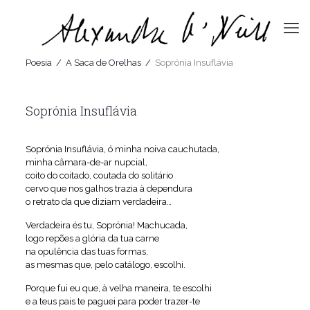
Poesia
/
A Saca de Orelhas
/
Soprónia Insuflávia
Soprónia Insuflávia
Soprónia Insuflávia, ó minha noiva cauchutada,
minha câmara-de-ar nupcial,
coito do coitado, coutada do solitário
cervo que nos galhos trazia à dependura
o retrato da que diziam verdadeira…
Verdadeira és tu, Soprónia! Machucada,
logo repões a glória da tua carne
na opulência das tuas formas,
as mesmas que, pelo catálogo, escolhi.
Porque fui eu que, à velha maneira, te escolhi
e a teus pais te paguei para poder trazer-te