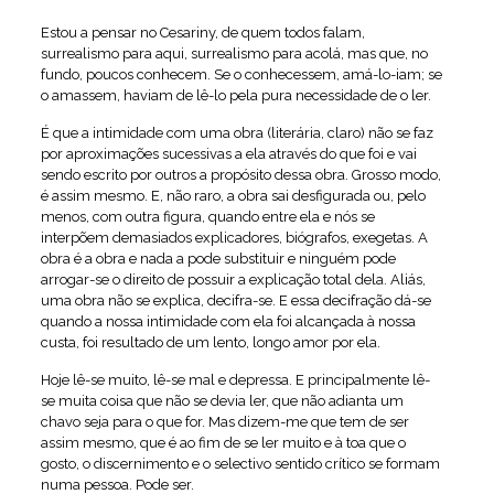
Estou a pensar no Cesariny, de quem todos falam,
surrealismo para aqui, surrealismo para acolá, mas que, no
fundo, poucos conhecem. Se o conhecessem, amá-lo-iam; se
o amassem, haviam de lê-lo pela pura necessidade de o ler.
É que a intimidade com uma obra (literária, claro) não se faz
por aproximações sucessivas a ela através do que foi e vai
sendo escrito por outros a propósito dessa obra. Grosso modo,
é assim mesmo. E, não raro, a obra sai desfigurada ou, pelo
menos, com outra figura, quando entre ela e nós se
interpõem demasiados explicadores, biógrafos, exegetas. A
obra é a obra e nada a pode substituir e ninguém pode
arrogar-se o direito de possuir a explicação total dela. Aliás,
uma obra não se explica, decifra-se. E essa decifração dá-se
quando a nossa intimidade com ela foi alcançada à nossa
custa, foi resultado de um lento, longo amor por ela.
Hoje lê-se muito, lê-se mal e depressa. E principalmente lê-
se muita coisa que não se devia ler, que não adianta um
chavo seja para o que for. Mas dizem-me que tem de ser
assim mesmo, que é ao fim de se ler muito e à toa que o
gosto, o discernimento e o selectivo sentido crítico se formam
numa pessoa. Pode ser.