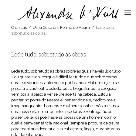
Crónicas
/
Uma Coisa em Forma de Assim
/
Lede tudo,
sobretudo as obras…
Lede tudo, sobretudo as obras…
Lede tudo, sobretudo as obras sobre as quais haveis lido tudo
– ou quase tudo, porque é difícil ler tudo o que sobre certas
obras se vai incessantemente publicando. Mal um sujeito se
precata e, zás!, outro estudo, outra biografia, outra exegese
vem por aí abaixo a ver se lhe acerta na cabeça. Estou a
pensar no pobre do Pessoa e, pensando nele, dedico-me a
imaginar quantos homens e mulheres conhecerão mesmo a
obra pessoana em si, quantos maduros se entregarão ao
prazer de ler os poemas e as prosas de um homem com o
qual a bem-pensância nacional, sempre à procura de tralha
para mobilar e decorar a sua cabeçorra, fingiu, durante anos,
estar familiarizada.