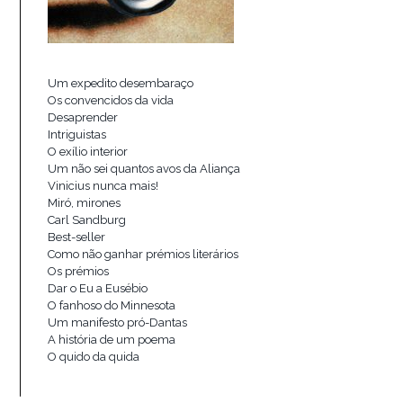
Um expedito desembaraço
Os convencidos da vida
Desaprender
Intriguistas
O exílio interior
Um não sei quantos avos da Aliança
Vinicius nunca mais!
Miró, mirones
Carl Sandburg
Best-seller
Como não ganhar prémios literários
Os prémios
Dar o Eu a Eusébio
O fanhoso do Minnesota
Um manifesto pró-Dantas
A história de um poema
O quido da quida