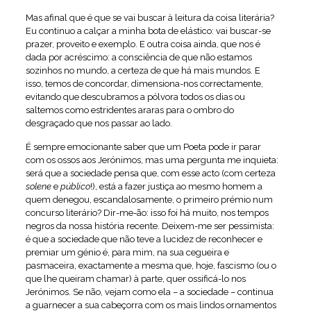
Mas afinal que é que se vai buscar à leitura da coisa literária?
Eu continuo a calçar a minha bota de elástico: vai buscar-se
prazer, proveito e exemplo. E outra coisa ainda, que nos é
dada por acréscimo: a consciência de que não estamos
sozinhos no mundo, a certeza de que há mais mundos. E
isso, temos de concordar, dimensiona-nos correctamente,
evitando que descubramos a pólvora todos os dias ou
saltemos como estridentes araras para o ombro do
desgraçado que nos passar ao lado.
É sempre emocionante saber que um Poeta pode ir parar
com os ossos aos Jerónimos, mas uma pergunta me inquieta:
será que a sociedade pensa que, com esse acto (com certeza
solene
e
público
!), está a fazer justiça ao mesmo homem a
quem denegou, escandalosamente, o primeiro prémio num
concurso literário? Dir-me-ão: isso foi há muito, nos tempos
negros da nossa história recente. Deixem-me ser pessimista:
é que a sociedade que não teve a lucidez de reconhecer e
premiar um génio é, para mim, na sua cegueira e
pasmaceira, exactamente a mesma que, hoje, fascismo (ou o
que lhe queiram chamar) à parte, quer ossificá-lo nos
Jerónimos. Se não, vejam como ela – a sociedade – continua
a guarnecer a sua cabeçorra com os mais lindos ornamentos