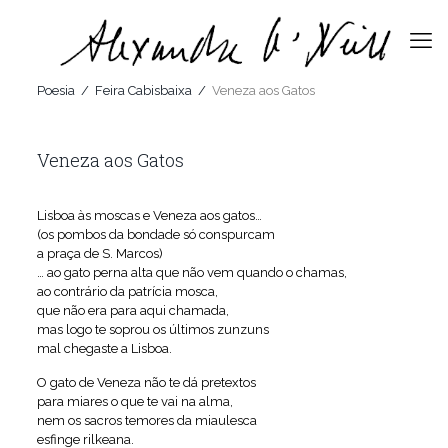
Poesia
/
Feira Cabisbaixa
/
Veneza aos Gatos
Veneza aos Gatos
Lisboa às moscas e Veneza aos gatos…
(os pombos da bondade só conspurcam
a praça de S. Marcos)
… ao gato perna alta que não vem quando o chamas,
ao contrário da patrícia mosca,
que não era para aqui chamada,
mas logo te soprou os últimos zunzuns
mal chegaste a Lisboa.
O gato de Veneza não te dá pretextos
para miares o que te vai na alma,
nem os sacros temores da miaulesca
esfinge rilkeana.