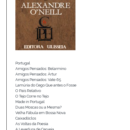
Portugal
Amigos Pensados: Belarmino
Amigos Pensados: Àrtur
Amigos Pensados: Vate 65
Lamúria do Cego Que antes o Fosse
O País Relativo
O Tejo Corre no Tejo
Made in Portugal
Duas Moscas ou a Mesma?
Velha Fábula em Bossa Nova
Caixadòclos
As Voltas da Poesia
A Levedura de Cerveja