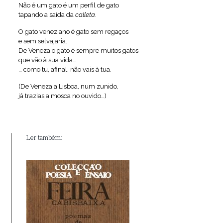
Não é um gato é um perfil de gato
tapando a saída da
calleta
.
O gato veneziano é gato sem regaços
e sem selvajaria.
De Veneza o gato é sempre muitos gatos
que vão à sua vida…
… como tu, afinal, não vais à tua.
(De Veneza a Lisboa, num zunido,
já trazias a mosca no ouvido…)
Ler também: