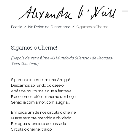
Poesia
/
No Reino da Dinamarca
/
Sigamos o Cherne!
Sigamos o Cherne!
(Depois de ver o filme «O Mundo do Silêncio» de Jacques-
Yves Cousteau)
Sigamos o cherne, minha Amiga!
Desçamos ao fundo do desejo
Atrás de muito mais que a fantasia
E aceitemos, até, do cherne um beijo,
Senão já com amor, com alegria…
Em cada um de nós circula o cherne,
Quase sempre mentido e olvidado.
Em água silenciosa de passado
Circula o cherne: traído