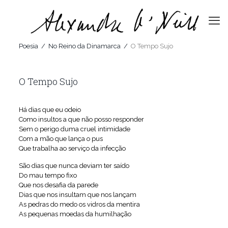
Poesia
/
No Reino da Dinamarca
/
O Tempo Sujo
O Tempo Sujo
Há dias que eu odeio
Como insultos a que não posso responder
Sem o perigo duma cruel intimidade
Com a mão que lança o pus
Que trabalha ao serviço da infecção
São dias que nunca deviam ter saído
Do mau tempo fixo
Que nos desafia da parede
Dias que nos insultam que nos lançam
As pedras do medo os vidros da mentira
As pequenas moedas da humilhação