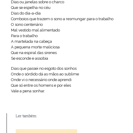
Dias ou janelas sobre o charco
Que se espelha no céu
Dias do dia-a-dia
Comboios que trazem o sono a resmungar para o trabalho
O sono centenário
Mal vestido mal alimentado
Para o trabalho
A martelada na cabeça
A pequena morte maliciosa
Que na espiral das sirenes
Se esconde e assobia
Dias que passei no esgoto dos sonhos
Onde o sórdido dá as mãos ao sublime
Onde vi o necessário onde aprendi
Que só entre os homens e por eles
Vale a pena sonhar.
Ler também: