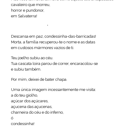
cavaleiro que morreu,
horror e pundonor,
em Salvaterra!
*
Descansa em paz, condessinha-das-barricadas!
Morta, a família recuperou-te o nome e as datas
em custosos mármores vazios de ti.
Teu joelho subiu ao céu.
Tua cascata loira parou de correr, encaracolou-se
e subiu também.
Por mim, deixei de bater chapa.
Uma única imagem incessantemente me visita:
a do teu giolho,
açúcar dos açúcares,
açucena das açucenas,
charneira do céu e do inferno,
ó
condessinha!