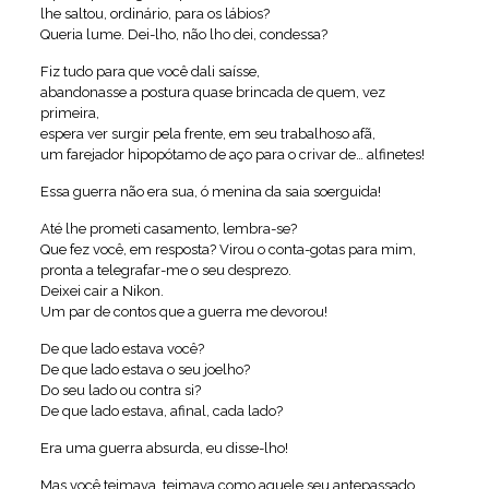
lhe saltou, ordinário, para os lábios?
Queria lume. Dei-lho, não lho dei, condessa?
Fiz tudo para que você dali saísse,
abandonasse a postura quase brincada de quem, vez
primeira,
espera ver surgir pela frente, em seu trabalhoso afã,
um farejador hipopótamo de aço para o crivar de… alfinetes!
Essa guerra não era sua, ó menina da saia soerguida!
Até lhe prometi casamento, lembra-se?
Que fez você, em resposta? Virou o conta-gotas para mim,
pronta a telegrafar-me o seu desprezo.
Deixei cair a Nikon.
Um par de contos que a guerra me devorou!
De que lado estava você?
De que lado estava o seu joelho?
Do seu lado ou contra si?
De que lado estava, afinal, cada lado?
Era uma guerra absurda, eu disse-lho!
Mas você teimava, teimava como aquele seu antepassado