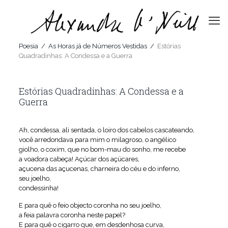
Poesia
/
As Horas já de Números Vestidas
/
Estórias
Quadradinhas: A Condessa e a Guerra
Estórias Quadradinhas: A Condessa e a
Guerra
Ah, condessa, ali sentada, o loiro dos cabelos cascateando,
você arredondava para mim o milagroso, o angélico
giolho, o coxim, que no bom-mau do sonho, me recebe
a voadora cabeça! Açúcar dos açúcares,
açucena das açucenas, charneira do céu e do inferno,
seu joelho,
condessinha!
E para quê o feio objecto coronha no seu joelho,
a feia palavra coronha neste papel?
E para quê o cigarro que, em desdenhosa curva,