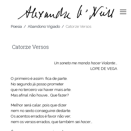
Poesia
/
Abandono Vigiado
/
Catorze Versos
Catorze Versos
Un soneto me manda hacer Violante
…
LOPE DE VEGA
O primeiro é assim: fica de parte.
No segundo já posso prometer
que no terceiro vai haver mais arte.
Mas afinal não houve… Que fazer?
Melhor será calar, pois que dizer
nem no sexto conseguirei destarte.
Os acentos errados é favor não ver;
nem os versos errados, que também sei
hacer
…