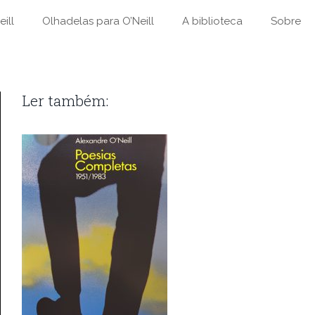
ill
Olhadelas para O’Neill
A biblioteca
Sobre
Ler também: