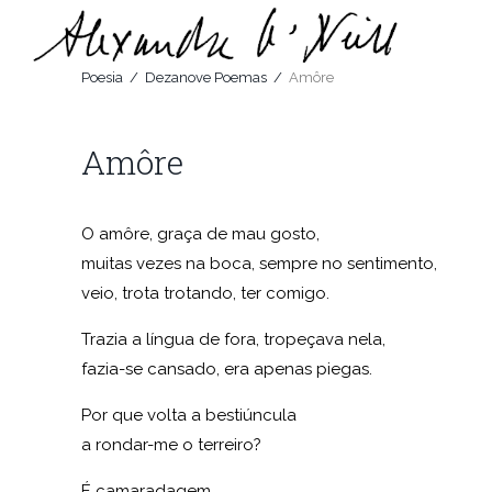
Poesia
/
Dezanove Poemas
/
Amôre
Amôre
O amôre, graça de mau gosto,
muitas vezes na boca, sempre no sentimento,
veio, trota trotando, ter comigo.
Trazia a língua de fora, tropeçava nela,
fazia-se cansado, era apenas piegas.
Por que volta a bestiúncula
a rondar-me o terreiro?
É camaradagem